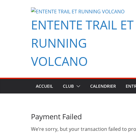
Passer
au
ENTENTE TRAIL ET
contenu
RUNNING
VOLCANO
ACCUEIL
CLUB
CALENDRIER
ENT
Payment Failed
We’re sorry, but your transaction failed to pro