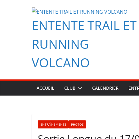
Passer
au
ENTENTE TRAIL ET
contenu
RUNNING
VOLCANO
ACCUEIL
CLUB
CALENDRIER
ENT
ENTRAÎNEMENTS
PHOTOS
Sortie Longue du 17/