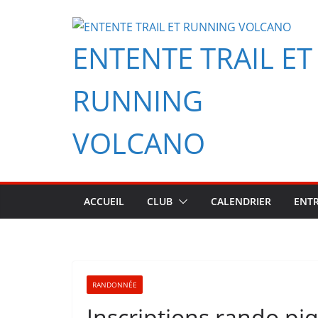
Passer
au
ENTENTE TRAIL ET
contenu
RUNNING
VOLCANO
ACCUEIL
CLUB
CALENDRIER
ENT
RANDONNÉE
Inscriptions rando pi